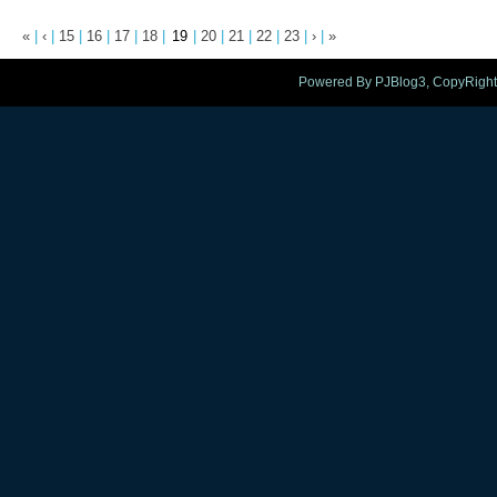
«
|
‹
|
15
|
16
|
17
|
18
|
19
|
20
|
21
|
22
|
23
|
›
|
»
Powered By PJBlog3, CopyRight