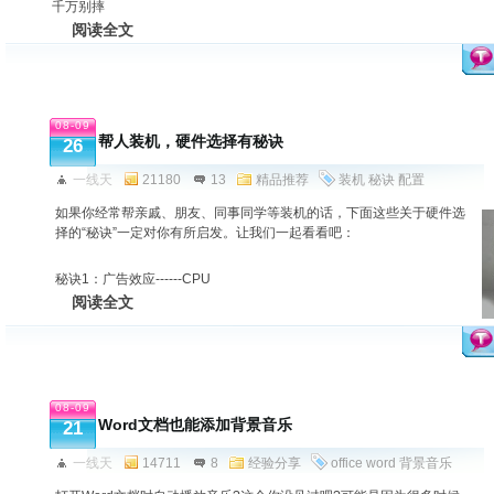
千万别摔
阅读全文
08-09
帮人装机，硬件选择有秘诀
26
一线天
21180
13
精品推荐
装机
秘诀
配置
如果你经常帮亲戚、朋友、同事同学等装机的话，下面这些关于硬件选
择的“秘诀”一定对你有所启发。让我们一起看看吧：
秘诀1：广告效应------CPU
阅读全文
08-09
Word文档也能添加背景音乐
21
一线天
14711
8
经验分享
office
word
背景音乐