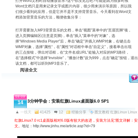
打开Word文档时自动播放音乐?这个你没见过吧?可能是因为很多时候
Word文档只是用来记录文字或图片内容，很少用来演示等原因，所以我
们很少看到此应用，但是它并不是不支持背景音乐。今天看到在Word文
档添加背景音乐的方法，顺便收集分享：
打开需要加入MP3背景音乐的文档，单击“视图”菜单中的“页眉页脚“项，
进入页脚编辑区(注意是页脚)，单击”插入”菜单中的“对象”，选
择“Windows Media Player"后，单击“确定”并插入WMP对象，右键点击
WMP对象，选择“属性“，在“属性“对话框中单击“自定义”，接着单击出现
的三点按铵，弹出对话框，在“文件名或URL”处输入对应的MP3路径，
在“选择模式”中选择“Invisible”，“播放计数”设为999，点击“确定”按
该文档，都可以听到MP3音乐了。
阅读全文
08-09
3分钟学会：安装红旗Linux桌面版6.0 SP1
14
一线天
41425
12
经验分享
图文教程
红旗Linux
Linux
红旗Linux7.0 rc1桌面版相对6.0版有较大的改进，安装方法见“图文详解：安装红
文。
地址：
http://www.jinhu.me/article.asp?id=79