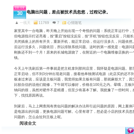
08-09
电脑出问题，差点被技术员忽悠，过程记录。
30
一线天
11769
7
心情随笔
家里其中一台电脑，昨天晚上开始出现一个奇怪的问题：系统正常运行中，
但电源指示灯还亮着，按“重启”按钮没反应，按“开机”按钮也没反应，只能长
关闭插座上的所有开关，重新开机，能正常启动，但运行没多久，问题依然
后运行没多久，问题依旧，所以排除系统问题。这时的第一感觉是：电源问
刚换还不到一个月！原来的长城电源烧了，在附近的一个电脑维修店换的一个
钱。
今天上午洗刷后第一件事就是把主机拿到那间店里，我怀疑是电源问题。那
正常启动，但不到3分钟出现老问题，接着他单独测试电源（此店买的还不
板凑过来说，应该是主板问题，我觉得如果主板有问题，那就麻烦大了，因
比较自信的说他们能修，下午就可以修好，价格在100元之内。晕哦，主板
纳闷的很，虽然对硬件不是精通，但至少有基本了解。我犹豫了一些时间，
下，找找原因再说。
到家后，马上上网查阅有类似问题的解决办法和引起问题的原因，网上案例
是电源出的问题，更换电源问题可解。心里有谱了，想必是小店的技术员忽
问题的，怎么会扯到主板上呢。
阅读全文