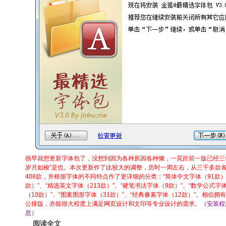
很早就想更新字体包了，没想到因为各种原因各种懒，一晃距前一版已经三
岁月如梭”是也。本次更新作了比较大的调整，历时一周左右，从三千多款
408款，并根据字体的不同特点作了更详细的分类：“简体中文字体（91款）
款）”、“精选英文字体（213款）”、“硬笔书法字体（9款）”、“数学公式字
（10款）”、“图案图形字体（31款）”、“经典像素字体（12款）”。相信
公排版，亦能很大程度上满足网页设计和文印等专业设计的需求。（
安装程
息
）
阅读全文