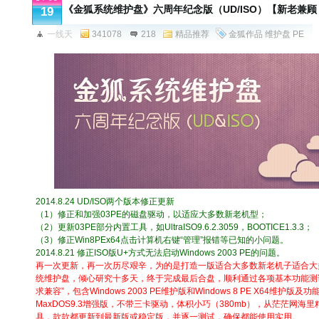
《金狐系统维护盘》六周年纪念版（UD/ISO）【新老兼顾
19
一线天
341078
218
精品推荐
金狐作品
维护盘
PE
2014.8.24 UD/ISO两个版本修正更新
（1）修正和加强03PE的磁盘驱动，以适应大多数新老机型；
（2）更新03PE部分内置工具，如UltraISO9.6.2.3059，BOOTICE1.3.3；
（3）修正Win8PEx64点击计算机右键“管理”报错等已知的小问题。
2014.8.21 修正ISO版U+方式无法启动Windows 2003 PE的问题。
再一次更新，再一次历尽艰辛，为的是打造一版适合大多数新老机子适合大
统维护盘，倾心研究十多天，终于完成最后合盘，顺利通过各项基本功能测
求兼容”，包含Windows 2003 PE维护版和Windows 8 PE X64维护版
MaxDOS9.3增强版，不带三卡驱动，体积小巧（380mb），从茫茫网海
具，款款都更新到最新版或稳定版，并逐一测试，确保都能使用实用。