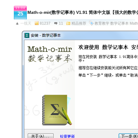
15-04
Math-o-mir(数学记事本) V1.91 简体中文版【强大的
25
一线天
81237
11
精品推荐
教育教学
数学记事本
Math