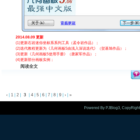
2014.08.09 更新
(1)更新石岩迷你坐标系系列工具（孟令岩作品）；
(2)迭代教程更新为《几何画板5由浅入深说迭代》（贺基旭作品）；
(3)更新《几何画板5使用手册》（唐家军作品）；
(4)更新部分画板实例；
阅读全文
‹
|
1
|
2
|
3
|
4
|
5
|
6
|
7
|
8
|
9
|
›
|
»
Powered By PJBlog3, CopyRight