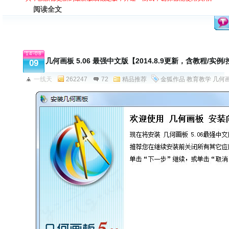
阅读全文
14-08
几何画板 5.06 最强中文版【2014.8.9更新，含教程/实例
09
一线天
262247
72
精品推荐
金狐作品
教育教学
几何