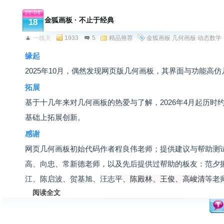
26-06
金狐画板 · 不止于经典
18
一线天
1933
5
精品推荐
金狐画板
几何画板
动态数学
缘起
2025年10月，偶然发现网页版几何画板，其界面与功能高
拓展
基于十几年来对几何画板的热爱与了解，2026年4月起历时
基础上拓展创新。
感谢
网页几何画板初始代码作者程良伟老师；提供建议与帮助测
高、向忠、常新德老师，以及先后提供过帮助的板友：范夕
江、陈启波、贺基旭、汪志平
、陈殿林、王俊
、高峻清
等老
阅读全文