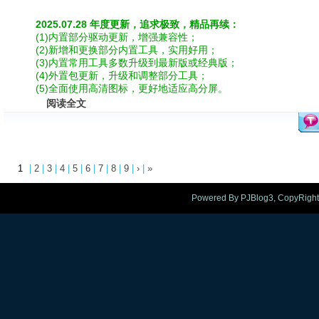
2025.07.28 年度更新，追求极致，精品再续：
(1)内置部分驱动更新，增强兼容性；
(2)新增和更换部分内置工具，实用好用；
(3)内置常用工具多数升级到最新版或经典版；
(4)外置包更新，升级和调整部分工具；
(5)全面使用高清图标，更好地适应高分屏。
阅读全文
1
|
2
|
3
|
4
|
5
|
6
|
7
|
8
|
9
|
›
|
»
Powered By PJBlog3, CopyRight