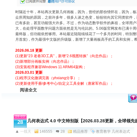
时隔近十年，本站再次更新几何画板，因为，曾经的那份情怀在，因为，板
众所周知的原因，之前许多年，很多人谈之色变，纷纷转向其它同类软件，
已有多款，甚至功能强大许多。不过，作为动态数学软件的鼻祖，全球用户
大，在处理平面数学问题方面依然是无与伦比的。5.06版官网发布已满十
最终版，但功能依然够用。本站最近陆陆续续花了一个多月的时间，特别整理制作
月首发)，作为最强中文版的升级版，新增了大量画板高手的工具和实例，
2
026.06.18 更新
(1)更新“23 老巷3D工具”，新增“2.6视图转换”（向忠作品）；
(2)新增部分画板实例（向忠作品）；
(3)安装程序兼容Windows 11 ARM64架构；
2026.03.01 更新
(
1)程序汉化微调完善（yhxiang分享）；
(2)更新使用手册/参考中心/自定义工具全解（唐家军作品）
；
阅读全文
26-03
几何表达式 4.0 中文特别版【2026.03.28更新，全球
28
一线天
146555
28
精品推荐
教育教学
几何表达式