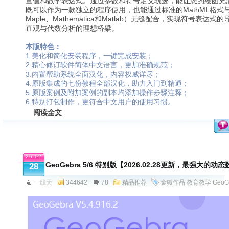
量值和数学表达式。通过参数和符号定义轨迹，能让您的绘图充
既可以作为一款独立的程序使用，也能通过标准的MathML格式
Maple、Mathematica和Matlab）无缝配合，实现符号表
直观与代数分析的理想桥梁。
本版特色：
1.美化和简化安装程序，一键完成安装；
2.精心修订软件简体中文语言，更加准确规范；
3.内置帮助系统全面汉化，内容权威详尽；
4.原版集成的七份教程全部汉化，助力入门到精通；
5.原版案例及附加案例的副本均添加操作步骤注释；
6.特别打包制作，更符合中文用户的使用习惯。
阅读全文
26-02
GeoGebra 5/6 特别版【2026.02.28更新，最强大的
28
一线天
344642
78
精品推荐
金狐作品
教育教学
GeoG