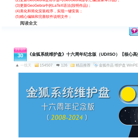
(2)更新GeoGebra使用手册与GeoGebra指令汇编(唐家军作品)；
(3)更新GeoGebra中的LaTeX语法(段明作品)；
(4)美化和简化安装程序，实现一键安装；
(5)精心编辑和完善软件说明文件；
阅读全文
25-07
《金狐系统维护盘》十六周年纪念版（UD/ISO）【核心
30
一线天
154507
126
精品推荐
金狐作品
维护盘
WinPE