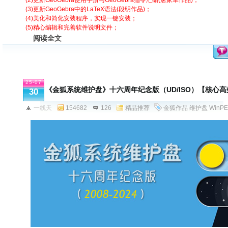
(2)更新GeoGebra使用手册与GeoGebra指令汇编(唐家军作品)；
(3)更新GeoGebra中的LaTeX语法(段明作品)；
(4)美化和简化安装程序，实现一键安装；
(5)精心编辑和完善软件说明文件；
阅读全文
25-07
《金狐系统维护盘》十六周年纪念版（UD/ISO）【核心
30
一线天
154682
126
精品推荐
金狐作品
维护盘
WinPE