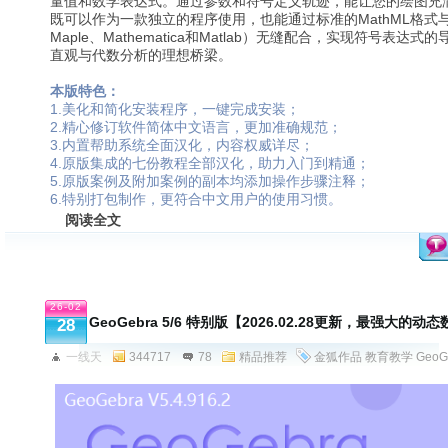
量值和数学表达式。通过参数和符号定义轨迹，能让您的绘图充
既可以作为一款独立的程序使用，也能通过标准的MathML格式
Maple、Mathematica和Matlab）无缝配合，实现符号表
直观与代数分析的理想桥梁。
本版特色：
1.美化和简化安装程序，一键完成安装；
2.精心修订软件简体中文语言，更加准确规范；
3.内置帮助系统全面汉化，内容权威详尽；
4.原版集成的七份教程全部汉化，助力入门到精通；
5.原版案例及附加案例的副本均添加操作步骤注释；
6.特别打包制作，更符合中文用户的使用习惯。
阅读全文
26-02
GeoGebra 5/6 特别版【2026.02.28更新，最强大的
28
一线天
344717
78
精品推荐
金狐作品
教育教学
GeoG