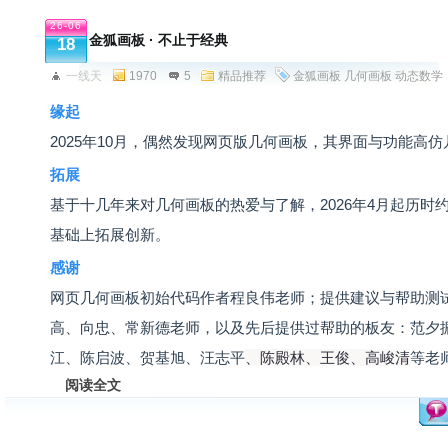
26-06
金狐画板 · 不止于经典
18
一线天
1970
5
精品推荐
金狐画板
几何画板
动态数学
缘起
2025年10月，偶然发现网页版几何画板，其界面与功能高
拓展
基于十几年来对几何画板的热爱与了解，2026年4月起历时
基础上拓展创新。
感谢
网页几何画板初始代码作者程良伟老师；提供建议与帮助测
高、向忠、常新德老师，以及先后提供过帮助的板友：范夕
江、陈启波、贺基旭、汪志平
、陈殿林、王俊
、高峻清
等老
阅读全文