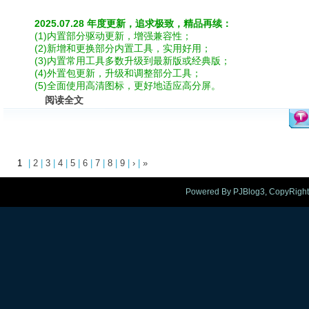
2025.07.28 年度更新，追求极致，精品再续：
(1)内置部分驱动更新，增强兼容性；
(2)新增和更换部分内置工具，实用好用；
(3)内置常用工具多数升级到最新版或经典版；
(4)外置包更新，升级和调整部分工具；
(5)全面使用高清图标，更好地适应高分屏。
阅读全文
1
|
2
|
3
|
4
|
5
|
6
|
7
|
8
|
9
|
›
|
»
Powered By PJBlog3, CopyRight