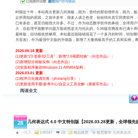
时隔近十年，本站再次更新几何画板，因为，曾经的那份情怀在，因为，板
众所周知的原因，之前许多年，很多人谈之色变，纷纷转向其它同类软件，
已有多款，甚至功能强大许多。不过，作为动态数学软件的鼻祖，全球用户
大，在处理平面数学问题方面依然是无与伦比的。5.06版官网发布已满十
最终版，但功能依然够用。本站最近陆陆续续花了一个多月的时间，特别整理制作
月首发)，作为最强中文版的升级版，新增了大量画板高手的工具和实例，
2
026.06.18 更新
(1)更新“23 老巷3D工具”，新增“2.6视图转换”（向忠作品）；
(2)新增部分画板实例（向忠作品）；
(3)安装程序兼容Windows 11 ARM64架构；
2026.03.01 更新
(
1)程序汉化微调完善（yhxiang分享）；
(2)更新使用手册/参考中心/自定义工具全解（唐家军作品）
；
阅读全文
26-03
几何表达式 4.0 中文特别版【2026.03.28更新，全球
28
一线天
146587
28
精品推荐
教育教学
几何表达式