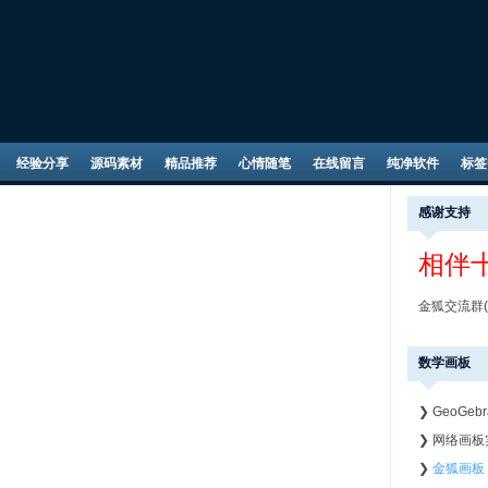
经验分享
源码素材
精品推荐
心情随笔
在线留言
纯净软件
标签
感谢支持
相伴
金狐交流群(Q
数学画板
❯
GeoGeb
❯
网络画板
❯
金狐画板