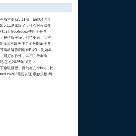
生版本更新5.11后，arm64也可
何画板了，希望能汉...
出5.11测试版了，什么时候汉化
找到 GeoGebra使用手册与
ra指令汇编...
，很快很干净，期待更新，我准
抖音视频上出一期，希望老师...
图象线宽不能改变 2.函数图象线条
能改变
可惜轨迹作图也有BUG。例如单
椭圆，不满足Pasca...
，挺好的软件，试用几天看看，
个球体内接正三棱锥，偶尔看...
吧 怎么2025年10月？
下金狐画板。目前有几个bug，比
.不能用alt键...
efi ca203需要认证.带触摸板.网
PE 希望...