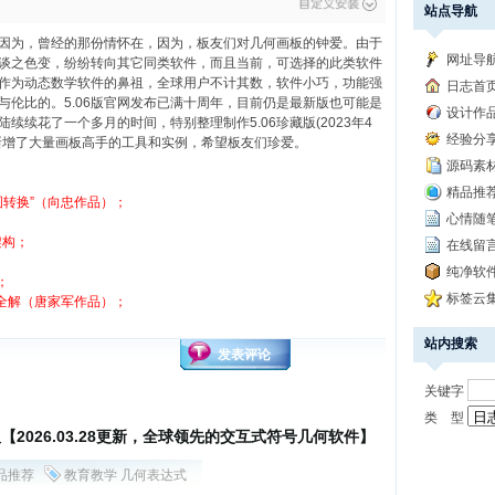
站点导航
因为，曾经的那份情怀在，因为，板友们对几何画板的钟爱。由于
网址导
谈之色变，纷纷转向其它同类软件，而且当前，可选择的此类软件
作为动态数学软件的鼻祖，全球用户不计其数，软件小巧，功能强
日志首
与伦比的。5.06版官网发布已满十周年，目前仍是最新版也可能是
设计作品 
续续花了一个多月的时间，特别整理制作5.06珍藏版(2023年4
经验分享 
新增了大量画板高手的工具和实例，希望板友们珍爱。
源码素材 
精品推荐 
6视图转换”（向忠作品）；
心情随笔 
4架构；
在线留
纯净软
；
标签云
具全解（唐家军作品）
；
站内搜索
发表评论
关键字
类 型
版【2026.03.28更新，全球领先的交互式符号几何软件】
品推荐
教育教学
几何表达式