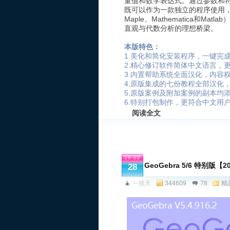
量值和数学表达式。通过参数和
既可以作为一款独立的程序使用，
Maple、Mathematica和
直观与代数分析的理想桥梁。
本版特色：
1.美化和简化安装程序，一键完
2.精心修订软件简体中文语言，
3.内置帮助系统全面汉化，内容
4.原版集成的七份教程全部汉化
5.原版案例及附加案例的副本均
6.特别打包制作，更符合中文用
阅读全文
26-02
GeoGebra 5/6 特别版
28
一线天
344609
78
精