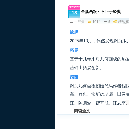
26-06
金狐画板 · 不止于经典
18
一线天
1914
5
精品推
缘起
2025年10月，偶然发现网
拓展
基于十几年来对几何画板的热爱
基础上拓展创新。
感谢
网页几何画板初始代码作者程
高、向忠、常新德老师，以及
江、陈启波、贺基旭、汪志平
阅读全文