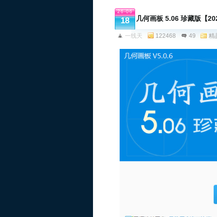
26-06
几何画板 5.06 珍藏版【2
18
一线天
122468
49
精