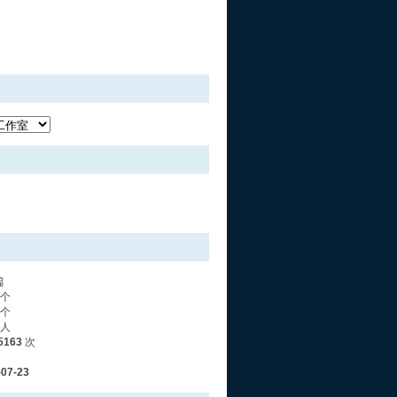
篇
个
个
人
5163
次
-07-23