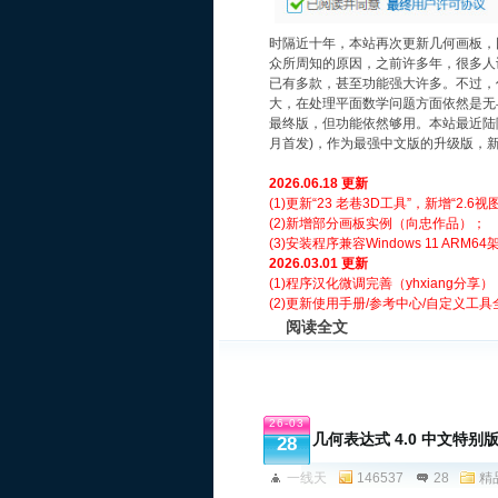
时隔近十年，本站再次更新几何画板，
众所周知的原因，之前许多年，很多人
已有多款，甚至功能强大许多。不过，
大，在处理平面数学问题方面依然是无
最终版，但功能依然够用。本站最近陆陆
月首发)，作为最强中文版的升级版，
2
026.06.18 更新
(1)更新“23 老巷3D工具”，新增“2.
(2)新增部分画板实例（向忠作品）；
(3)安装程序兼容Windows 11 ARM6
2026.03.01 更新
(
1)程序汉化微调完善（yhxiang分享）
(2)更新使用手册/参考中心/自定义工
阅读全文
26-03
几何表达式 4.0 中文特别
28
一线天
146537
28
精