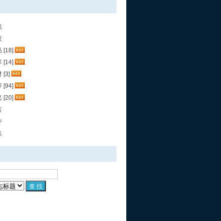
航
页
[18]
[14]
[3]
[94]
[20]
言
件
集