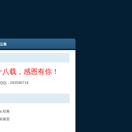
云集
十八载，感恩有你！
Q)：283596718
ra 经典
实验室