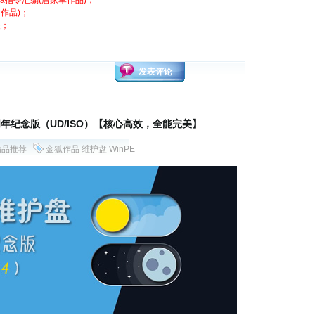
ebra指令汇编(唐家军作品)；
明作品)；
装；
发表评论
年纪念版（UD/ISO）【核心高效，全能完美】
精品推荐
金狐作品
维护盘
WinPE