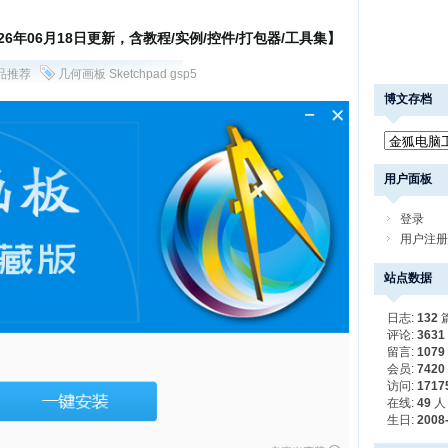
026年06月18日更新，含教程/实例/控件/打包器/工具集】
品推荐
几何画板
Sketchpad
gsp5
博文存档
用户面板
登录
用户注册
站点数据
日志:
132
评论:
3631
留言:
1079
会员:
7420
访问:
1717
在线:
49
人
生日:
2008