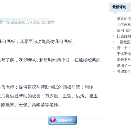
最新评论
苹果的原
荐
金狐画板
几何画板
动态数学
以运行几
几何画板
以下。
请问 如何
GeoGeb
比较好的
页版几何画板，其界面与功能高仿几何画板。
备在我的
1.函数
的颜色不
赞一个！
圆法作出的
不错不错
今天想找
与了解，2026年4月起历时约两个月，在延续经典的
老哥不对
试用了一
较严重: 1
希望出个u
卡等驱动的
良伟老师；提供建议与帮助测试的画板前辈：周传
先后提供过帮助的板友：范夕振、王哲、洪涛、崔玉
、陈殿林、王俊
、高峻清
等老师。
发表评论