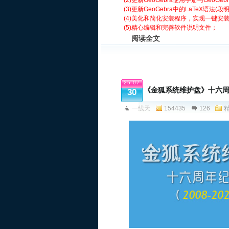
(2)更新GeoGebra使用手册与GeoG
(3)更新GeoGebra中的LaTeX语法(段
(4)美化和简化安装程序，实现一键安
(5)精心编辑和完善软件说明文件；
阅读全文
25-07
《金狐系统维护盘》十六周
30
一线天
154435
126