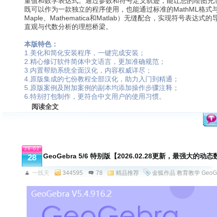
量值和数学表达式。通过参数和符号定义轨迹，能让您的绘图充
既可以作为一款独立的程序使用，也能通过标准的MathML格式
Maple、Mathematica和Matlab）无缝配合，实现符号表
直观与代数分析的理想桥梁。
本版特色：
1.美化和简化安装程序，一键完成安装；
2.精心修订软件简体中文语言，更加准确规范；
3.内置帮助系统全面汉化，内容权威详尽；
4.原版集成的七份教程全部汉化，助力入门到精通；
5.原版案例及附加案例的副本均添加操作步骤注释；
6.特别打包制作，更符合中文用户的使用习惯。
阅读全文
26-02
GeoGebra 5/6 特别版【2026.02.28更新，最强大的
28
一线天
344595
78
精品推荐
金狐作品
教育教学
GeoG