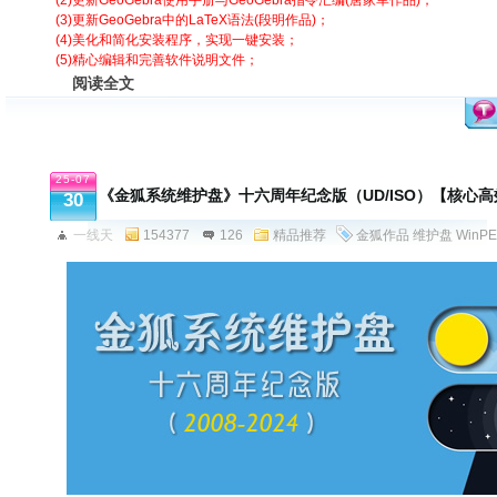
(2)更新GeoGebra使用手册与GeoGebra指令汇编(唐家军作品)；
(3)更新GeoGebra中的LaTeX语法(段明作品)；
(4)美化和简化安装程序，实现一键安装；
(5)精心编辑和完善软件说明文件；
阅读全文
25-07
《金狐系统维护盘》十六周年纪念版（UD/ISO）【核心
30
一线天
154377
126
精品推荐
金狐作品
维护盘
WinPE