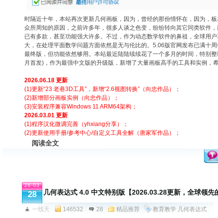
时隔近十年，本站再次更新几何画板，因为，曾经的那份情怀在，因为，板
众所周知的原因，之前许多年，很多人谈之色变，纷纷转向其它同类软件，
已有多款，甚至功能强大许多。不过，作为动态数学软件的鼻祖，全球用户
大，在处理平面数学问题方面依然是无与伦比的。5.06版官网发布已满十
最终版，但功能依然够用。本站最近陆陆续续花了一个多月的时间，特别整理制作
月首发)，作为最强中文版的升级版，新增了大量画板高手的工具和实例，
2
026.06.18 更新
(1)更新“23 老巷3D工具”，新增“2.6视图转换”（向忠作品）；
(2)新增部分画板实例（向忠作品）；
(3)安装程序兼容Windows 11 ARM64架构；
2026.03.01 更新
(
1)程序汉化微调完善（yhxiang分享）；
(2)更新使用手册/参考中心/自定义工具全解（唐家军作品）
；
阅读全文
26-03
几何表达式 4.0 中文特别版【2026.03.28更新，全球
28
一线天
146532
28
精品推荐
教育教学
几何表达式