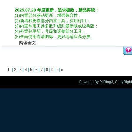
2025.07.28 年度更新，追求极致，精品再续：
(1)内置部分驱动更新，增强兼容性；
(2)新增和更换部分内置工具，实用好用；
(3)内置常用工具多数升级到最新版或经典版；
(4)外置包更新，升级和调整部分工具；
(5)全面使用高清图标，更好地适应高分屏。
阅读全文
1
|
2
|
3
|
4
|
5
|
6
|
7
|
8
|
9
|
›
|
»
Powered By PJBlog3, CopyRight