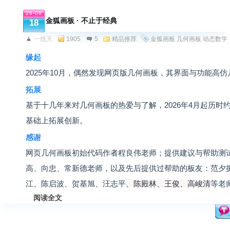
26-06
金狐画板 · 不止于经典
18
一线天
1905
5
精品推荐
金狐画板
几何画板
动态数学
缘起
2025年10月，偶然发现网页版几何画板，其界面与功能高
拓展
基于十几年来对几何画板的热爱与了解，2026年4月起历时
基础上拓展创新。
感谢
网页几何画板初始代码作者程良伟老师；提供建议与帮助测
高、向忠、常新德老师，以及先后提供过帮助的板友：范夕
江、陈启波、贺基旭、汪志平
、陈殿林、王俊
、高峻清
等老
阅读全文