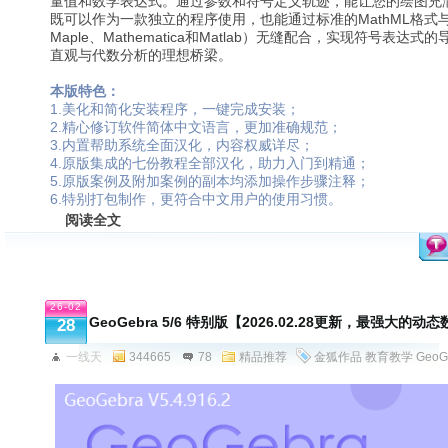
量值和数学表达式。通过参数和符号定义轨迹，能让您的绘图充
既可以作为一款独立的程序使用，也能通过标准的MathML格式
Maple、Mathematica和Matlab）无缝配合，实现符号表
直观与代数分析的理想桥梁。
本版特色：
1.美化和简化安装程序，一键完成安装；
2.精心修订软件简体中文语言，更加准确规范；
3.内置帮助系统全面汉化，内容权威详尽；
4.原版集成的七份教程全部汉化，助力入门到精通；
5.原版案例及附加案例的副本均添加操作步骤注释；
6.特别打包制作，更符合中文用户的使用习惯。
阅读全文
26-02
GeoGebra 5/6 特别版【2026.02.28更新，最强大的
28
一线天
344665
78
精品推荐
金狐作品
教育教学
GeoG