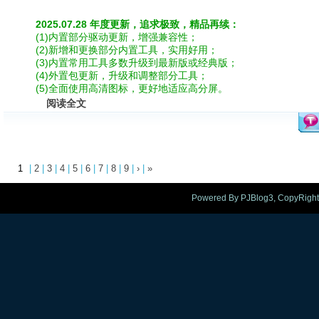
2025.07.28 年度更新，追求极致，精品再续：
(1)内置部分驱动更新，增强兼容性；
(2)新增和更换部分内置工具，实用好用；
(3)内置常用工具多数升级到最新版或经典版；
(4)外置包更新，升级和调整部分工具；
(5)全面使用高清图标，更好地适应高分屏。
阅读全文
1
|
2
|
3
|
4
|
5
|
6
|
7
|
8
|
9
|
›
|
»
Powered By PJBlog3, CopyRight