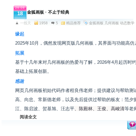
26-06
金狐画板 · 不止于经典
18
一线天
1958
5
精品推荐
金狐画板
几何画板
动态数学
缘起
2025年10月，偶然发现网页版几何画板，其界面与功能高
拓展
基于十几年来对几何画板的热爱与了解，2026年4月起历时
基础上拓展创新。
感谢
网页几何画板初始代码作者程良伟老师；提供建议与帮助测
高、向忠、常新德老师，以及先后提供过帮助的板友：范夕
江、陈启波、贺基旭、汪志平
、陈殿林、王俊
、高峻清
等老
阅读全文