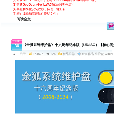
(2)更新GeoGebra使用手册与GeoGebra指令汇编(唐家军作品)；
(3)更新GeoGebra中的LaTeX语法(段明作品)；
(4)美化和简化安装程序，实现一键安装；
(5)精心编辑和完善软件说明文件；
阅读全文
25-07
《金狐系统维护盘》十六周年纪念版（UD/ISO）【核心
30
一线天
154575
126
精品推荐
金狐作品
维护盘
WinPE