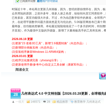
时隔近十年，本站再次更新几何画板，因为，曾经的那份情怀在，因为，板
众所周知的原因，之前许多年，很多人谈之色变，纷纷转向其它同类软件，
已有多款，甚至功能强大许多。不过，作为动态数学软件的鼻祖，全球用户
大，在处理平面数学问题方面依然是无与伦比的。5.06版官网发布已满十
最终版，但功能依然够用。本站最近陆陆续续花了一个多月的时间，特别整理制作
月首发)，作为最强中文版的升级版，新增了大量画板高手的工具和实例，
2
026.06.18 更新
(1)更新“23 老巷3D工具”，新增“2.6视图转换”（向忠作品）；
(2)新增部分画板实例（向忠作品）；
(3)安装程序兼容Windows 11 ARM64架构；
2026.03.01 更新
(
1)程序汉化微调完善（yhxiang分享）；
(2)更新使用手册/参考中心/自定义工具全解（唐家军作品）
；
阅读全文
26-03
几何表达式 4.0 中文特别版【2026.03.28更新，全球
28
一线天
146571
28
精品推荐
教育教学
几何表达式